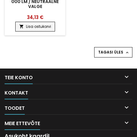
000 LM / NEUTRAALNE
VALGE
34,13 €
Lisa ostukorvi

TAGASI ÜLES


TEIE KONTO

KONTAKT

TOODET

MEIE ETTEVÕTE
Asukoht kaardil