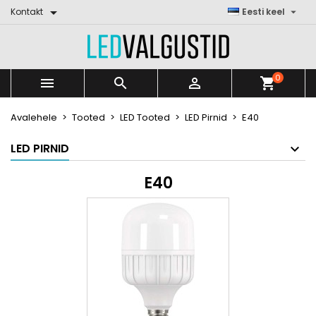


Kontakt
Eesti keel
0



shopping_cart
Avalehele
Tooted
LED Tooted
LED Pirnid
E40
LED PIRNID
E40