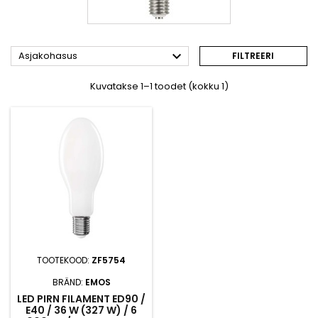

Asjakohasus
FILTREERI
Kuvatakse 1–1 toodet (kokku 1)
TOOTEKOOD:
ZF5754
BRÄND:
EMOS
LED PIRN FILAMENT ED90 /
E40 / 36 W (327 W) / 6