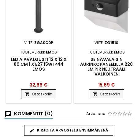
VIITE:
ZGA0C0P
VIITE:
ZG151S
TUOTEMERKKI:
EMOS
TUOTEMERKKI:
EMOS
LED AIAVALGUSTI 12 X 12 X
SEINÄVALAISIN
80 CM 1 X E27 15W IP44
AURINKOPANEELILLA 220
EMOS
LM PIR NEUTRAALI
VALKOINEN
32,66 €
15,69 €
Ostoskoriin
Ostoskoriin


KOMMENTIT (0)
Arvosana
KIRJOITA ARVOSTELU ENSIMMÄISENÄ