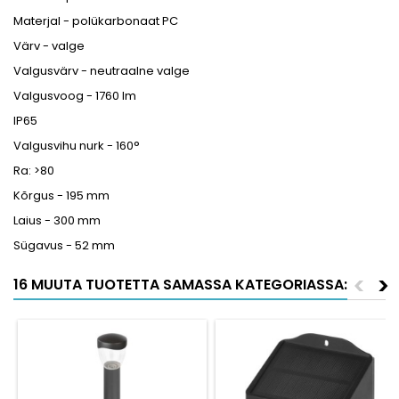
Materjal - polükarbonaat PC
Värv - valge
Valgusvärv - neutraalne valge
Valgusvoog - 1760 lm
IP65
Valgusvihu nurk - 160°
Ra: >80
Kõrgus - 195 mm
Laius - 300 mm
Sügavus - 52 mm
<
>
16 MUUTA TUOTETTA SAMASSA KATEGORIASSA: