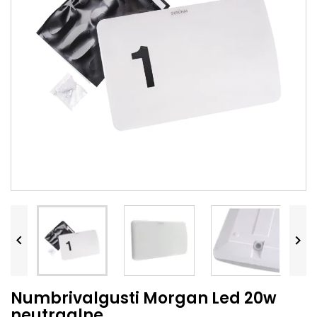


Numbrivalgusti Morgan Led 20w
neutraalne