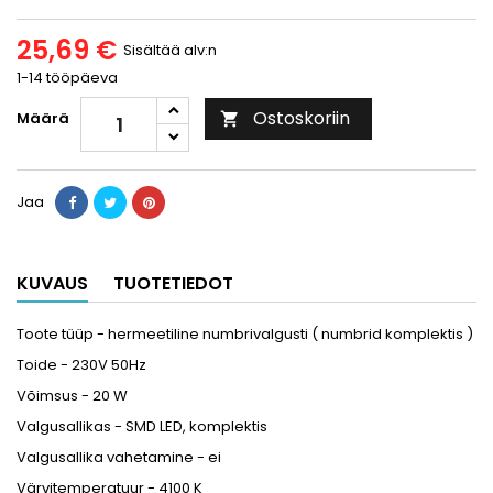
25,69 €
Sisältää alv:n
1-14 tööpäeva
Ostoskoriin
Määrä

Jaa
KUVAUS
TUOTETIEDOT
Toote tüüp - hermeetiline numbrivalgusti ( numbrid komplektis )
Toide - 230V 50Hz
Võimsus - 20 W
Valgusallikas - SMD LED, komplektis
Valgusallika vahetamine - ei
Värvitemperatuur - 4100 K