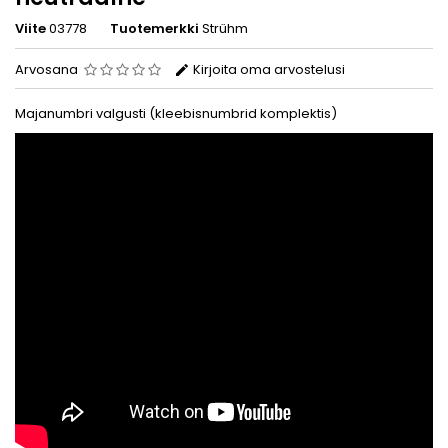
Viite
03778
Tuotemerkki
Strühm
Arvosana
Kirjoita oma arvostelusi
Majanumbri valgusti (kleebisnumbrid komplektis)