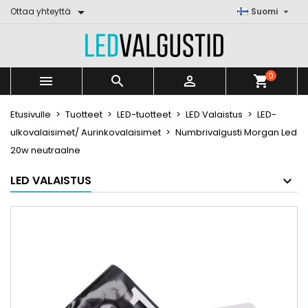


Ottaa yhteyttä
Suomi
0



shopping_cart
Etusivulle
Tuotteet
LED-tuotteet
LED Valaistus
LED-
ulkovalaisimet/ Aurinkovalaisimet
Numbrivalgusti Morgan Led
20w neutraalne
LED VALAISTUS