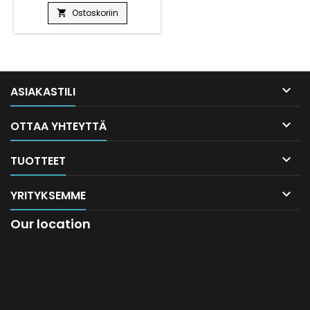
Ostoskoriin


ASIAKASTILI

OTTAA YHTEYTTÄ

TUOTTEET

YRITYKSEMME
Our location