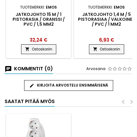
TUOTEMERKKI:
EMOS
TUOTEMERKKI:
EMOS
JATKOJOHTO 15 M / 1
JATKOJOHTO 1,4 M / 5
PISTORASIA / ORANSSI /
PISTORASIAA / VALKOINEN
PVC / 1,5 MM2
/ PVC / 1 MM2
32,24 €
6,93 €
Ostoskoriin
Ostoskoriin


KOMMENTIT (0)
Arvosana
KIRJOITA ARVOSTELU ENSIMMÄISENÄ
<
>
SAATAT PITÄÄ MYÖS