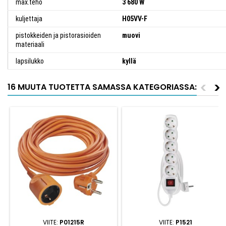
max.teho
3 680 W
kuljettaja
H05VV-F
pistokkeiden ja pistorasioiden
muovi
materiaali
lapsilukko
kyllä
<
>
16 MUUTA TUOTETTA SAMASSA KATEGORIASSA:
VIITE:
P01215R
VIITE:
P1521