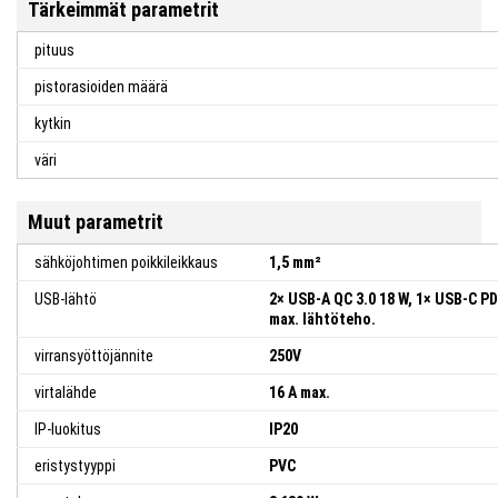
Tärkeimmät parametrit
pituus
pistorasioiden määrä
kytkin
väri
Muut parametrit
sähköjohtimen poikkileikkaus
1,5 mm²
USB-lähtö
2× USB-A QC 3.0 18 W, 1× USB-C PD 
max. lähtöteho.
virransyöttöjännite
250V
virtalähde
16 A max.
IP-luokitus
IP20
eristystyyppi
PVC