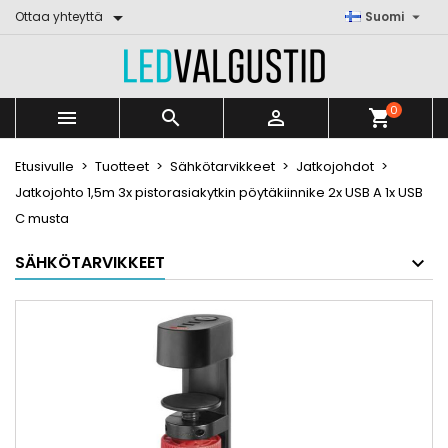


Ottaa yhteyttä
Suomi
0



shopping_cart
Etusivulle
Tuotteet
Sähkötarvikkeet
Jatkojohdot
Jatkojohto 1,5m 3x pistorasiakytkin pöytäkiinnike 2x USB A 1x USB
C musta
SÄHKÖTARVIKKEET