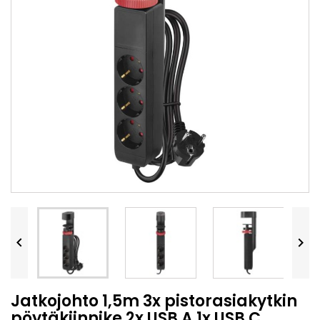


Jatkojohto 1,5m 3x pistorasiakytkin
pöytäkiinnike 2x USB A 1x USB C