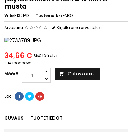
musta
Viite
P1321PD
Tuotemerkki
EMOS
Arvosana
Kirjoita oma arvostelusi
34,66 €
Sisältää alv:n
1-14 tööpäeva
Ostoskoriin
Määrä

Jaa
KUVAUS
TUOTETIEDOT